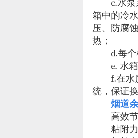
c.水泵
箱中的冷
压、防腐蚀
热；
d.每个
e. 水
f.在水
统，保证
烟道
高效节能
粘附力强